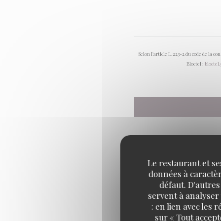
Selon l'article L.223-2 du code de la c
Bloctel :
bloctel
Le restaurant et se
données à caractère
défaut. D'autres
servent à analyser 
: en lien avec les
sur « Tout accept