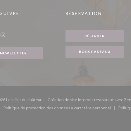
 SUIVRE
RÉSERVATION
RÉSERVER
ook ((ouvre une nouvelle fenêtre))
Instagram ((ouvre une nouvelle fenêtre))
BONS CADEAUX
NEWSLETTER
26 L'ecailler du château — Création de site internet restaurant avec
Zen
Politique de protection des données à caractère personnel
Politi
le fenêtre))
ouvre une nouvelle fenêtre))
((ouvre une nouvelle fenêtre))