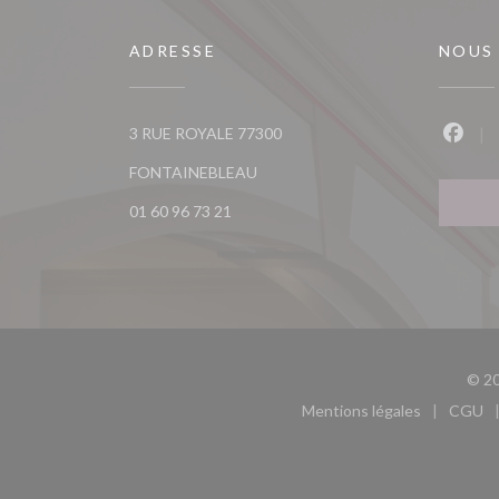
ADRESSE
NOUS
3 RUE ROYALE 77300
Faceb
((ouvre une nouvelle fenêtre))
FONTAINEBLEAU
01 60 96 73 21
© 20
Mentions légales
CGU
((ouvre une nouvel
((