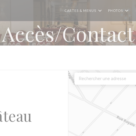
CARTES & MENUS
PHOTOS
Accès/Contact
âteau
 nouvelle fenêtre))