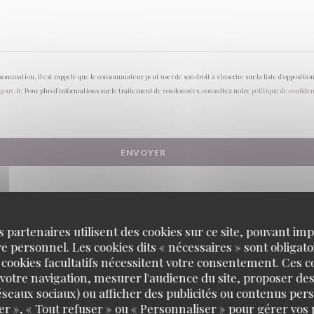
onsommation, il est rappelé que le consommateur peut user de son droit à s'inscrire sur la liste d'opposi
.gouv.fr
. Pour plus d'informations sur le traitement de vos données, consultez notre
politique de confiden
s partenaires utilisent des cookies sur ce site, pouvant impl
 personnel. Les cookies dits « nécessaires » sont obligatoi
 cookies facultatifs nécessitent votre consentement. Ces co
votre navigation, mesurer l'audience du site, proposer des
 réseaux sociaux) ou afficher des publicités ou contenus per
er », « Tout refuser » ou « Personnaliser » pour gérer vos