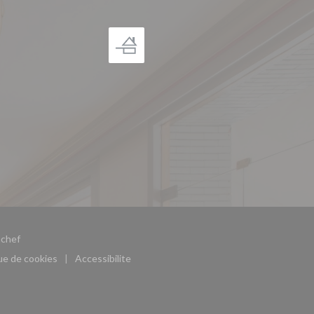
((ouvre une nouvelle fenêtre))
chef
que de cookies
Accessibilite
((ouvre une nouvelle fenêtre))
((ouvre une nouvelle fenêtre))