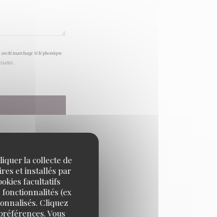
tion au démarchage téléphonique
tialité
.
iquer la collecte de
res et installés par
okies facultatifs
 fonctionnalités (ex
sonnalisés. Cliquez
 préférences. Vous