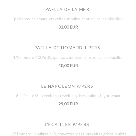
PAELLA DE LA MER
poissons, calamars, crevettes, moules, chorizo, sauce piquillos
32,00 EUR
PAELLA DE HOMARD 1 PERS
1/2 homard 400/600, gambas, moules, chorizo sauce piquillos
40,00 EUR
LE NAPOLEON P/PERS
6 huîtres n°3, crevettes, crevettes grises, bulots, bigorneaux
29,00 EUR
L’ECAILLER P/PERS
1/2 Homard, 6 huîtres n°3, crevettes roses, crevettes grises, bulots