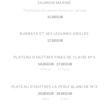
SAUMON MARINÉ
Fine tranche de saumon mariné aux agrumes
15,00 EUR
BURRATA ET SES LEGUMES GRILLÉS
17,00 EUR
PLATEAU D’HUÎTRES FINES DE CLAIRE N°3
14,00 EUR
27,00 EUR
6 Pièces .
12 Pièces.
PLATEAU D’HUÎTRES LA PERLE BLANCHE N°3
20,00 EUR
39,00 EUR
6 pcs
12 pcs