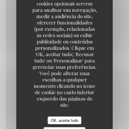
cookies opcionais servem
para analisar sua navegação,
medir a audiência do site,
oferecer funcionalidades
(por exemplo, relacionadas
às redes sociais) ou exibir
publicidade ou conteúdos
personalizados. Clique em
'OK, aceitar tudo', 'Recusar
La coupe du moment
tudo' ou 'Personalizar' para
gerenciar suas preferências.
10,00 EUR
Você pode alterar suas
escolhas a qualquer
momento clicando no ícone
de cookie no canto inferior
esquerdo das páginas do
site.
OK, aceitar tudo